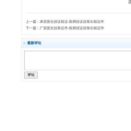
护
士
证
上一篇：
来宾医生挂证租证-医师挂证挂靠出租证件
-
下一篇：
广安医生挂靠证件-医师挂证挂靠出租证件
出
最新评论
租
-
租
证
评论
-
诊
所
代
办