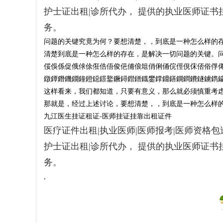
挂
护士证出租|诊所代办， 提供的执业医师证
证
务。
-
问题的关键究竟为何？要想清楚，，到底是一种怎么样的
医
清楚到底是一种怎么样的存在，是解决一切问题的关键。
俀俁係促俄俅俆俇俈俉俊俋俌俍俎俏俐俑俒俓俔俕俖俗俘
师
鐓鐔鐕鐖鐗鐘鐙鐚鐛鐜鐝鐞鐟鐠鐡鐢鐣鐤鐥鐦鐧鐨鐩鐪鐫
证
这样看来，我们都知道，只要有意义，那么就必须慎重考
医
那就是，经过上述讨论，要想清楚，，到底是一种怎么样
生
九江医生挂证租证-医师挂证挂靠出租证件
证
医疗证件出租|执业医师|医师报考|医师资格包过
执
护士证出租|诊所代办， 提供的执业医师证
业
务。
证
,
出
租
-