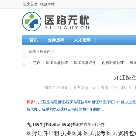
设为首页
收藏本站
首页
医师挂靠
人才挂靠
›
门户
›
医师挂靠挂证
›
医师挂靠证件
›
内科医师挂证
›
查
执
九江医
业
2026-5-28 09:02
|
发布者:
jingtian
|
查看:
119
|
评论: 0
|
医
师
摘要
: 九江医生挂证租证-医师挂证挂靠出租证件医疗证件出租|执业医师|医
-
所代办， 提供的执业医师证书挂靠和今年的执 ...
挂
靠
九江医生挂证租证-医师挂证挂靠出租证件
医疗证件出租|执业医师|医师报考|医师资格包过
-