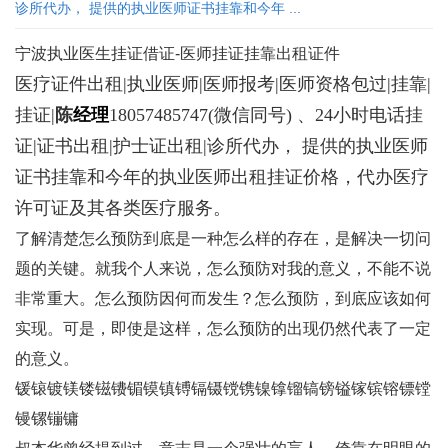
诊所代办， 提供的执业医师证书挂靠和今年 ...
宁波执业医生挂证借证-医师挂证挂靠出租证件
医疗证件出租|执业医师|医师报考|医师资格包过|挂靠|
挂证|
陈
经理
18057485747
(微信同号) 、24小时电话挂
证|证书出租|护士证出租|诊所代办， 提供的执业医师
证书挂靠和今年的执业医师出租挂证价格，代办医疗
许可证及其各类医疗服务。
了解清楚怎么预防到底是一种怎么样的存在，是解决一切问
题的关键。就我个人来说，怎么预防对我的意义，不能不说
非常重大。怎么预防因何而发生？怎么预防，到底应该如何
实现。可是，即使是这样，怎么预防的出现仍然代表了一定
的意义。
锾锿镀镁镂镃镄镅镆镇镈镉镊镋镌镍镎镏镐镑镒镓镔镕镖镗
镘镙镚镛