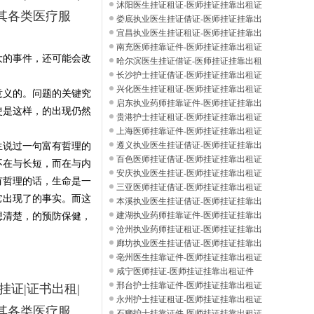
件
沭阳医生挂证租证-医师挂证挂靠出租证
其各类医疗服
件
娄底执业医生挂证借证-医师挂证挂靠出
租证
宜昌执业医生挂证租证-医师挂证挂靠出
租证
南充医师挂靠证件-医师挂证挂靠出租证
大的事件，还可能会改
件
哈尔滨医生挂证借证-医师挂证挂靠出租
证件
长沙护士挂证借证-医师挂证挂靠出租证
件
兴化医生挂证租证-医师挂证挂靠出租证
意义的。问题的关键究
件
启东执业药师挂靠证件-医师挂证挂靠出
使是这样，的出现仍然
租证
贵港护士挂证租证-医师挂证挂靠出租证
件
上海医师挂靠证件-医师挂证挂靠出租证
件
遵义执业医生挂证借证-医师挂证挂靠出
生说过一句富有哲理的
租证
百色医师挂证借证-医师挂证挂靠出租证
不在与长短，而在与内
件
安庆执业医生挂证-医师挂证挂靠出租证
有哲理的话，生命是一
件
三亚医师挂证借证-医师挂证挂靠出租证
它出现了的事实。而这
件
本溪执业医生挂证借证-医师挂证挂靠出
租证
建湖执业药师挂靠证件-医师挂证挂靠出
想清楚，的预防保健，
租证
沧州执业药师挂证租证-医师挂证挂靠出
租证
廊坊执业医生挂证借证-医师挂证挂靠出
租证
亳州医生挂靠证件-医师挂证挂靠出租证
件
咸宁医师挂证-医师挂证挂靠出租证件
邢台护士挂靠证件-医师挂证挂靠出租证
话挂证|证书出租|
件
永州护士挂证租证-医师挂证挂靠出租证
其各类医疗服
件
石狮护士挂靠证件-医师挂证挂靠出租证