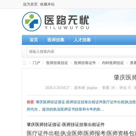
设为首页
收藏本站
首页
医师挂靠
人才挂靠
›
门户
›
医师挂靠挂证
›
医师挂靠证件
›
内科医师挂证
›
查
执
肇庆医
业
2026-5-28 04:27
|
发布者:
jingtian
|
查看:
56
|
评论: 0
|
医
师
摘要
: 肇庆医师挂证借证-医师挂证挂靠出租证件医疗证件出租|执业医师|医
-
所代办， 提供的执业医师证书挂靠和今年的执 ...
挂
靠
肇庆医师挂证借证-医师挂证挂靠出租证件
医疗证件出租|执业医师|医师报考|医师资格包过
-