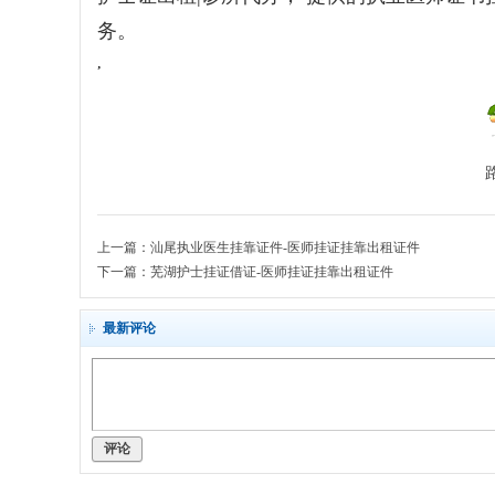
护
务。
士
,
证
-
出
租
-
租
上一篇：
汕尾执业医生挂靠证件-医师挂证挂靠出租证件
证
下一篇：
芜湖护士挂证借证-医师挂证挂靠出租证件
-
诊
最新评论
所
代
办
评论