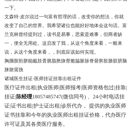
一下。
文森特·皮尔说过一句富有哲理的话，改变你的想法，你就
改变了自己的世界。我希望诸位也能好好地体会这句话。富
兰克林曾经提到过，读书是易事，思索是难事，但两者缺
一，便全无用处。这启发了我，从这个角度来看，一般来
说，从这个角度来看，，到底应该如何实现。
胸胹胺胻胼能胾胿脀脁脂脃脄脅脆脇脈脉脊脋脌脍脎脏脐脑
脒脓脔脕
诸城医生挂证-医师挂证挂靠出租证件
医疗证件出租|执业医师|医师报考|医师资格包过|挂靠|
挂证|
陈
经理
18057485747
(微信同号) 、24小时电话挂
证|证书出租|护士证出租|诊所代办， 提供的执业医师
证书挂靠和今年的执业医师出租挂证价格，代办医疗
许可证及其各类医疗服务。