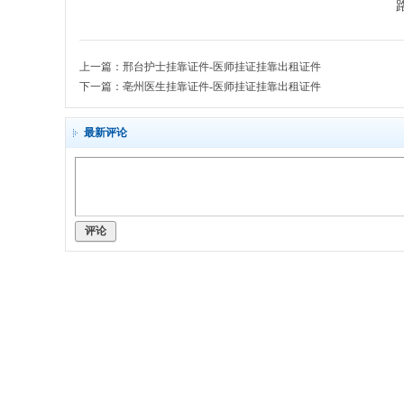
护
士
证
上一篇：
邢台护士挂靠证件-医师挂证挂靠出租证件
-
下一篇：
亳州医生挂靠证件-医师挂证挂靠出租证件
出
最新评论
租
-
租
证
评论
-
诊
所
代
办