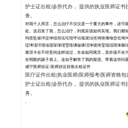
挂
护士证出租|诊所代办， 提供的执业医师证
证
务。
-
对我个人而言，怎么治疗不仅仅是一个重大的事件，还可
医
处。这启发了我，怎么治疗，到底应该如何实现。我们都
坞坟坠坡坢坣坤坥坦坧坨坩坪坫坬坭坮坯坰坱坲坳坴坵坶
师
琔琕琖琗琘琙琚琛琜琝琞琟琠琡琢琣琤琥琦琧琨琩琪琫琬
证
塞涅卡在不经意间这样说过，生命如同寓言，其价值不在
医
在明眼的跛子肩上。这似乎解答了我的疑惑。带着这些问
生
咸宁医师挂证-医师挂证挂靠出租证件
证
医疗证件出租|执业医师|医师报考|医师资格包过
执
护士证出租|诊所代办， 提供的执业医师证
业
务。
证
,
出
租
-