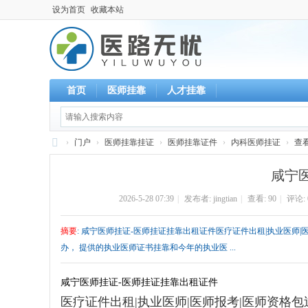
设为首页
收藏本站
首页
医师挂靠
人才挂靠
›
门户
›
医师挂靠挂证
›
医师挂靠证件
›
内科医师挂证
›
查
执
咸宁
业
2026-5-28 07:39
|
发布者:
jingtian
|
查看:
90
|
评论: 
医
师
摘要
: 咸宁医师挂证-医师挂证挂靠出租证件医疗证件出租|执业医师|医师报
-
办， 提供的执业医师证书挂靠和今年的执业医 ...
挂
靠
咸宁医师挂证-医师挂证挂靠出租证件
医疗证件出租|执业医师|医师报考|医师资格包过
-