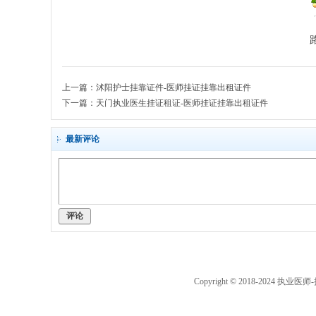
护
士
证
-
出
上一篇：
沭阳护士挂靠证件-医师挂证挂靠出租证件
下一篇：
天门执业医生挂证租证-医师挂证挂靠出租证件
租
-
最新评论
租
证
-
诊
评论
所
代
办
Copyright © 2018-2024
执业医师-