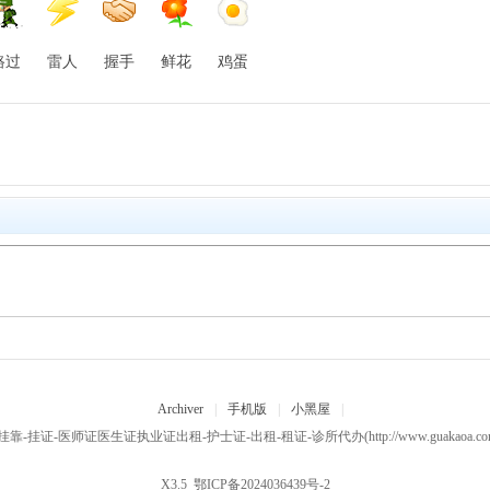
路过
雷人
握手
鲜花
鸡蛋
Archiver
|
手机版
|
小黑屋
|
挂靠-挂证-医师证医生证执业证出租-护士证-出租-租证-诊所代办
(http://www.guakaoa
X3.5
鄂ICP备2024036439号-2