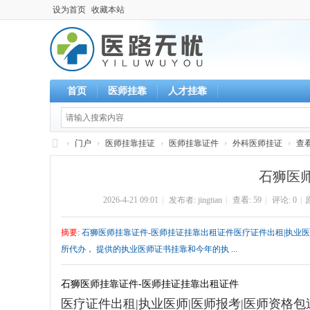
设为首页
收藏本站
首页
医师挂靠
人才挂靠
›
门户
›
医师挂靠挂证
›
医师挂靠证件
›
外科医师挂证
›
查
执
石狮医
业
2026-4-21 09:01
|
发布者:
jingtian
|
查看:
59
|
评论: 0
|
医
师
摘要
: 石狮医师挂靠证件-医师挂证挂靠出租证件医疗证件出租|执业医师|医
-
所代办， 提供的执业医师证书挂靠和今年的执 ...
挂
靠
石狮医师挂靠证件-医师挂证挂靠出租证件
医疗证件出租|执业医师|医师报考|医师资格包过
-